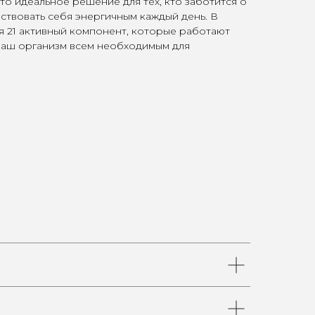
 это идеальное решение для тех, кто заботится о
вствовать себя энергичным каждый день. В
я 21 активный компонент, которые работают
 ваш организм всем необходимым для