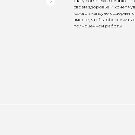
«daily complex» от enbio —
своем здоровье и хочет чу
каждой капсуле содержитс
вместе, чтобы обеспечить
полноценной работы.